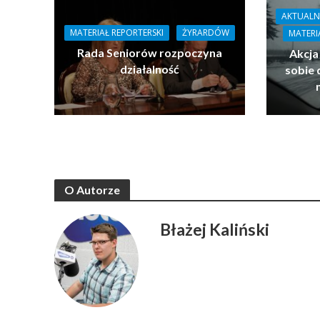
AKTUALN
MATERIAŁ REPORTERSKI
ŻYRARDÓW
MATERI
Rada Seniorów rozpoczyna
Akcja
działalność
sobie 
O Autorze
Błażej Kaliński