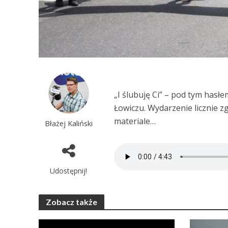
„I ślubuję Ci” – pod tym hasłe
Łowiczu. Wydarzenie licznie z
materiale…
Błażej Kaliński
Udostępnij!
Zobacz także