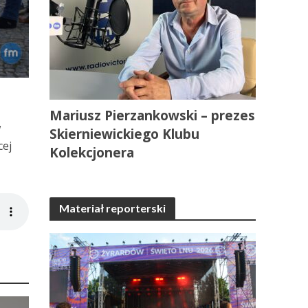
Mariusz Pierzankowski – prezes
w
Skierniewickiego Klubu
cej
Kolekcjonera
Materiał reporterski