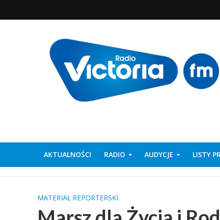
AKTUALNOŚCI
RADIO
AUDYCJE
LISTY 
MATERIAŁ REPORTERSKI
Marsz dla Życia i Ro