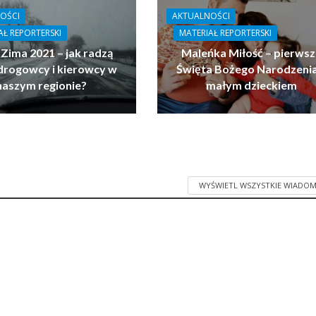
OŚCI
AKTUALNOŚCI
AŁ REPORTERSKI
MATERIAŁ REPORTERSKI
 Zima 2021 – jak radzą
Maleńka Miłość – pierwsz
drogowcy i kierowcy w
Święta Bożego Narodzenia
naszym regionie?
małym dzieckiem
WYŚWIETL WSZYSTKIE WIADOM