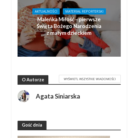
AKTUALNOŚCI
MATERIAŁ REPORTERSKI
Maleńka Miłość – pierwsze
Święta Bożego Narodzenia
z małym dzieckiem
WYŚWIETL WSZYSTKIE WIADOMOŚCI
O Autorze
Agata Siniarska
Gość dnia