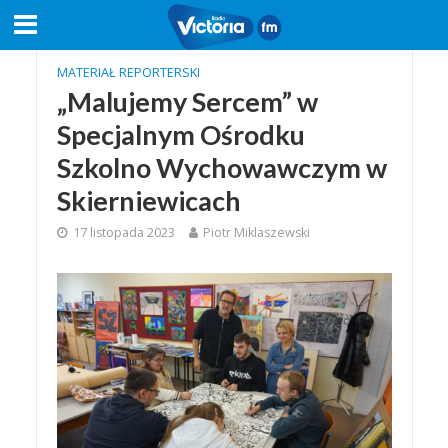
MATERIAŁ REPORTERSKI
„Malujemy Sercem” w
Specjalnym Ośrodku
Szkolno Wychowawczym w
Skierniewicach
17 listopada 2023
Piotr Miklaszewski