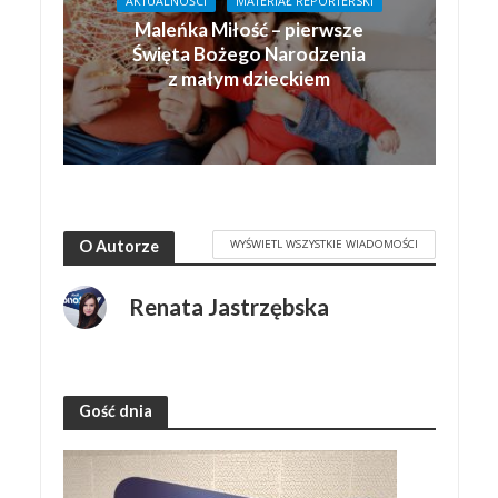
AKTUALNOŚCI
MATERIAŁ REPORTERSKI
Maleńka Miłość – pierwsze
Święta Bożego Narodzenia
z małym dzieckiem
WYŚWIETL WSZYSTKIE WIADOMOŚCI
O Autorze
Renata Jastrzębska
Gość dnia