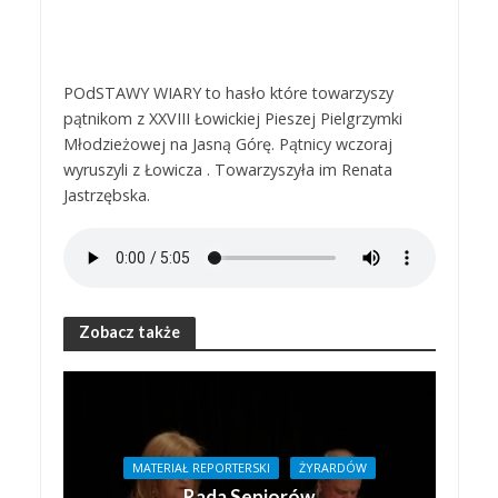
POdSTAWY WIARY to hasło które towarzyszy
pątnikom z XXVIII Łowickiej Pieszej Pielgrzymki
Młodzieżowej na Jasną Górę. Pątnicy wczoraj
wyruszyli z Łowicza . Towarzyszyła im Renata
Jastrzębska.
Zobacz także
MATERIAŁ REPORTERSKI
ŻYRARDÓW
Rada Seniorów