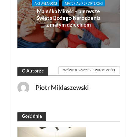
AKTUALNOŚCI
MATERIAŁ REPORTERSKI
Maleńka Miłość – pierwsze
Święta Bożego Narodzenia
z małym dzieckiem
WYŚWIETL WSZYSTKIE WIADOMOŚCI
O Autorze
Piotr Miklaszewski
Gość dnia