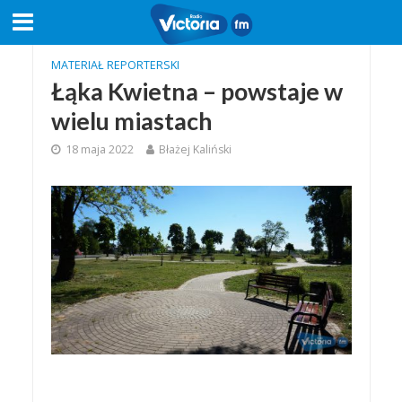
MATERIAŁ REPORTERSKI
Łąka Kwietna – powstaje w
wielu miastach
18 maja 2022
Błażej Kaliński