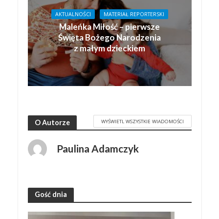
AKTUALNOŚCI
MATERIAŁ REPORTERSKI
Maleńka Miłość – pierwsze
Święta Bożego Narodzenia
z małym dzieckiem
WYŚWIETL WSZYSTKIE WIADOMOŚCI
O Autorze
Paulina Adamczyk
Gość dnia