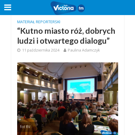
MATERIAŁ REPORTERSKI
“Kutno miasto róż, dobrych
ludzi i otwartego dialogu”
11 października 2024
Paulina Adamczyk
fot RV