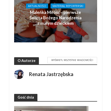
AKTUALNOŚCI
MATERIAŁ REPORTERSKI
Maleńka Miłość – pierwsze
Święta Bożego Narodzenia
z małym dzieckiem
WYŚWIETL WSZYSTKIE WIADOMOŚCI
O Autorze
Renata Jastrzębska
Gość dnia