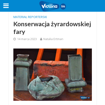
MATERIAŁ REPORTERSKI
Konserwacja żyrardowskiej
fary
14 marca 2023
Natalia Ertman