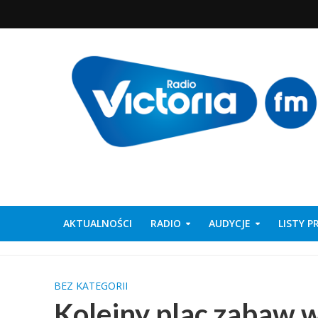
AKTUALNOŚCI
RADIO
AUDYCJE
LISTY 
BEZ KATEGORII
Kolejny plac zabaw 