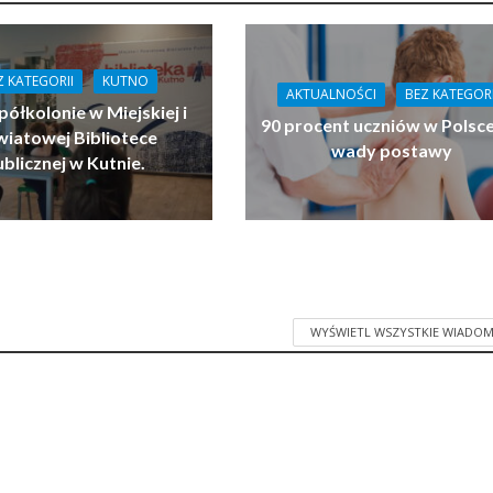
Z KATEGORII
KUTNO
AKTUALNOŚCI
BEZ KATEGORI
półkolonie w Miejskiej i
90 procent uczniów w Polsc
iatowej Bibliotece
wady postawy
ublicznej w Kutnie.
WYŚWIETL WSZYSTKIE WIADOM