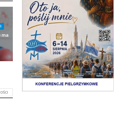
I
e ma
OŚCI