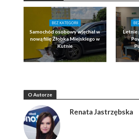
BEZ KATEGORII
BE
Samochód osobowy wjechał w
Letnie 
nową filię Żłobka Miejskiego w
Pow
Kutnie
P
O Autorze
Renata Jastrzębska