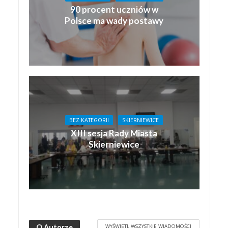
90 procent uczniów w
Polsce ma wady postawy
BEZ KATEGORII
SKIERNIEWICE
XIII sesja Rady Miasta
Skierniewice
WYŚWIETL WSZYSTKIE WIADOMOŚCI
O Autorze