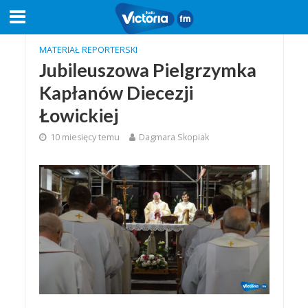
MATERIAŁ REPORTERSKI
Jubileuszowa Pielgrzymka
Kapłanów Diecezji
Łowickiej
10 miesięcy temu
Dagmara Skopiak