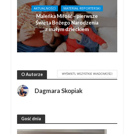
AKTUALNOŚCI
MATERIAŁ REPORTERSKI
Maleńka Miłość – pierwsze
Święta Bożego Narodzenia
z małym dzieckiem
WYŚWIETL WSZYSTKIE WIADOMOŚCI
O Autorze
Dagmara Skopiak
Gość dnia