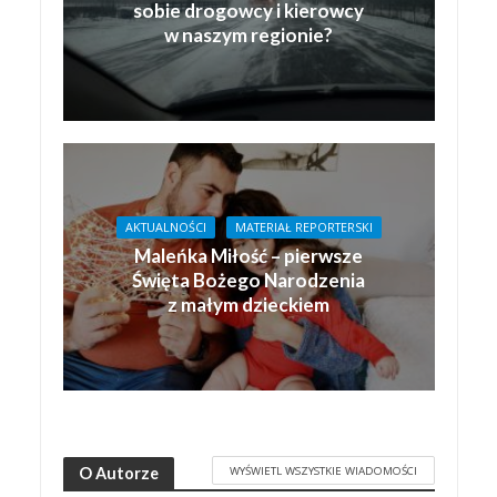
sobie drogowcy i kierowcy
w naszym regionie?
AKTUALNOŚCI
MATERIAŁ REPORTERSKI
Maleńka Miłość – pierwsze
Święta Bożego Narodzenia
z małym dzieckiem
WYŚWIETL WSZYSTKIE WIADOMOŚCI
O Autorze