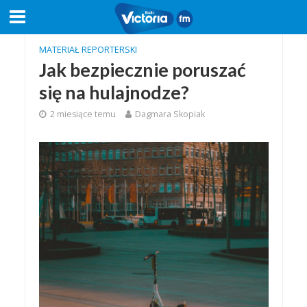
MATERIAŁ REPORTERSKI
Jak bezpiecznie poruszać
się na hulajnodze?
2 miesiące temu
Dagmara Skopiak