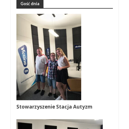
Gość dnia
Stowarzyszenie Stacja Autyzm