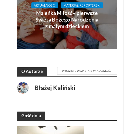
AKTUALNOŚCI
MATERIAŁ REPORTERSKI
Maleńka Miłość – pierwsze
Święta Bożego Narodzenia
z małym dzieckiem
WYŚWIETL WSZYSTKIE WIADOMOŚCI
O Autorze
Błażej Kaliński
Gość dnia