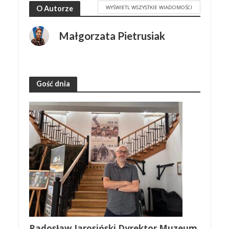
WYŚWIETL WSZYSTKIE WIADOMOŚCI
O Autorze
Małgorzata Pietrusiak
Gość dnia
Radosław Jarosiński Dyrektor Muzeum