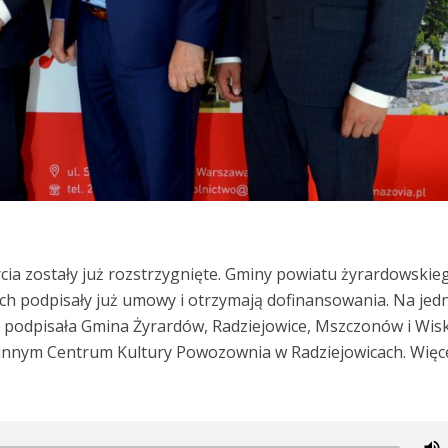
a zostały już rozstrzygnięte. Gminy powiatu żyrardowskie
ach podpisały już umowy i otrzymają dofinansowania. Na je
odpisała Gmina Żyrardów, Radziejowice, Mszczonów i Wiski
minnym Centrum Kultury Powozownia w Radziejowicach. Więc