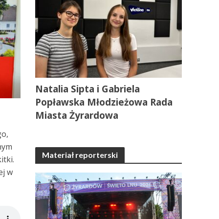
Natalia Sipta i Gabriela
Popławska Młodzieżowa Rada
Miasta Żyrardowa
go,
dnym
Materiał reporterski
tki.
ej w