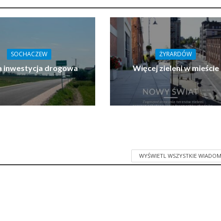
SOCHACZEW
ŻYRARDÓW
 inwestycja drogowa
Więcej zieleni w mieście
WYŚWIETL WSZYSTKIE WIADOM