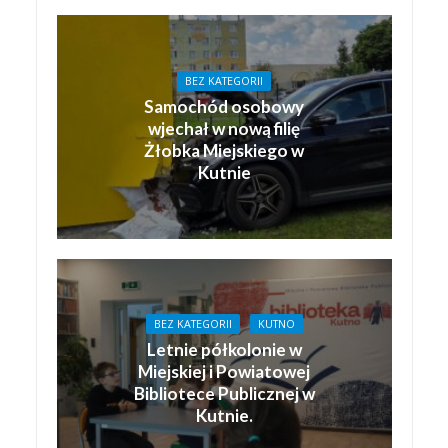
BEZ KATEGORII
Samochód osobowy
wjechał w nową filię
Żłobka Miejskiego w
Kutnie
BEZ KATEGORII
KUTNO
Letnie półkolonie w
Miejskiej i Powiatowej
Bibliotece Publicznej w
Kutnie.