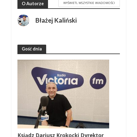
WYŚWIETL WSZYSTKIE WIADOMOŚCI
O Autorze
Błażej Kaliński
Gość dnia
Ksiądz Dariusz Krokocki Dyrektor