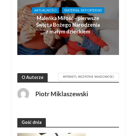
AKTUALNOŚCI
MATERIAŁ REPORTERSKI
Maleńka Miłość – pierwsze
Święta Bożego Narodzenia
z małym dzieckiem
WYŚWIETL WSZYSTKIE WIADOMOŚCI
O Autorze
Piotr Miklaszewski
Gość dnia