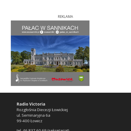
REKLAMA
Radio Victoria
Rozgłośnia Diecezji Łowickiej
ul. Seminaryjna 6a
99-400 Łowicz
tel. 46 837 60 69 (sekretariat)