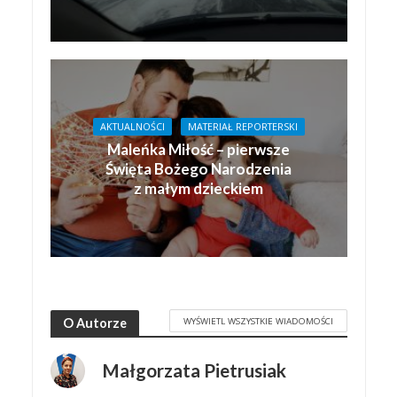
AKTUALNOŚCI
MATERIAŁ REPORTERSKI
Maleńka Miłość – pierwsze
Święta Bożego Narodzenia
z małym dzieckiem
WYŚWIETL WSZYSTKIE WIADOMOŚCI
O Autorze
Małgorzata Pietrusiak