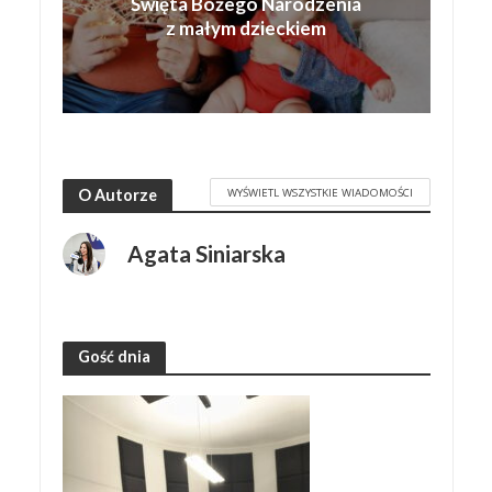
Święta Bożego Narodzenia
z małym dzieckiem
WYŚWIETL WSZYSTKIE WIADOMOŚCI
O Autorze
Agata Siniarska
Gość dnia