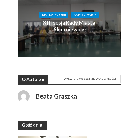
BEZ KATEGORII
SKIERNIEWICE
XIII sesja Rady Miasta
Skierniewice
WYŚWIETL WSZYSTKIE WIADOMOŚCI
O Autorze
Beata Graszka
Gość dnia