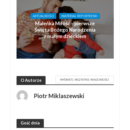
AKTUALNOŚCI
MATERIAŁ REPORTERSKI
Maleńka Miłość – pierwsze
Święta Bożego Narodzenia
z małym dzieckiem
WYŚWIETL WSZYSTKIE WIADOMOŚCI
O Autorze
Piotr Miklaszewski
Gość dnia