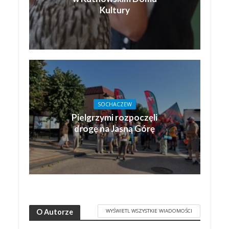
Kultury
SOCHACZEW
Pielgrzymi rozpoczęli
drogę na Jasną Górę
WYŚWIETL WSZYSTKIE WIADOMOŚCI
O Autorze