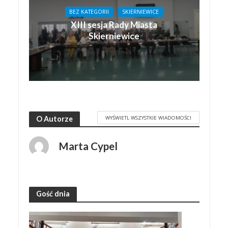
BEZ KATEGORII
SKIERNIEWICE
XIII sesja Rady Miasta
Skierniewice
WYŚWIETL WSZYSTKIE WIADOMOŚCI
O Autorze
Marta Cypel
Gość dnia