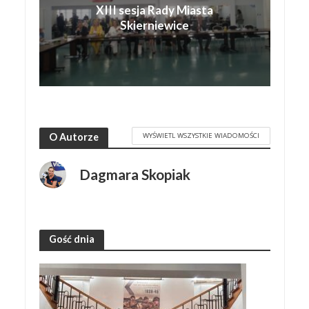
XIII sesja Rady Miasta
Skierniewice
WYŚWIETL WSZYSTKIE WIADOMOŚCI
O Autorze
Dagmara Skopiak
Gość dnia