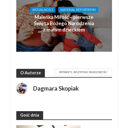
AKTUALNOŚCI
MATERIAŁ REPORTERSKI
Maleńka Miłość – pierwsze
Święta Bożego Narodzenia
z małym dzieckiem
WYŚWIETL WSZYSTKIE WIADOMOŚCI
O Autorze
Dagmara Skopiak
Gość dnia