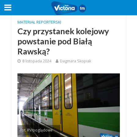
MATERIAŁ REPORTERSKI
Czy przystanek kolejowy
powstanie pod Białą
Rawską?
8 listopada 2024
Dagmara Skopiak
fot. RV/poglądowe