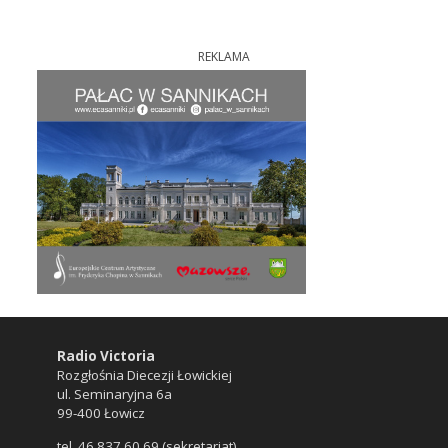
REKLAMA
Radio Victoria
Rozgłośnia Diecezji Łowickiej
ul. Seminaryjna 6a
99-400 Łowicz
tel. 46 837 60 69 (sekretariat)