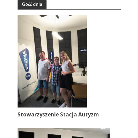
Gość dnia
Stowarzyszenie Stacja Autyzm