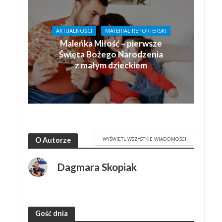
AKTUALNOŚCI
MATERIAŁ REPORTERSKI
Maleńka Miłość – pierwsze
Święta Bożego Narodzenia
z małym dzieckiem
WYŚWIETL WSZYSTKIE WIADOMOŚCI
O Autorze
Dagmara Skopiak
Gość dnia