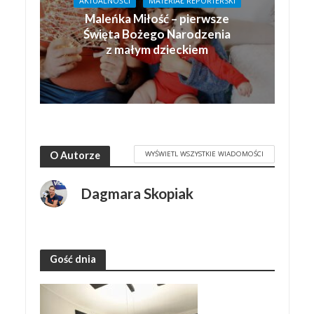
AKTUALNOŚCI
MATERIAŁ REPORTERSKI
Maleńka Miłość – pierwsze
Święta Bożego Narodzenia
z małym dzieckiem
WYŚWIETL WSZYSTKIE WIADOMOŚCI
O Autorze
Dagmara Skopiak
Gość dnia