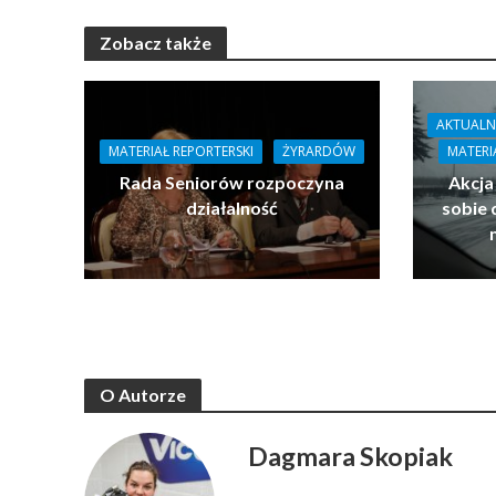
Zobacz także
AKTUALN
MATERIAŁ REPORTERSKI
ŻYRARDÓW
MATERI
Rada Seniorów rozpoczyna
Akcja
działalność
sobie 
O Autorze
Dagmara Skopiak