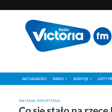
AKTUALNOŚCI
RADIO
AUDYCJE
LISTY 
MATERIAŁ REPORTERSKI
Co się stało na rzec