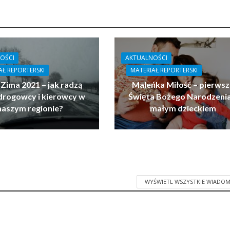
OŚCI
AKTUALNOŚCI
AŁ REPORTERSKI
MATERIAŁ REPORTERSKI
 Zima 2021 – jak radzą
Maleńka Miłość – pierwsz
drogowcy i kierowcy w
Święta Bożego Narodzenia
naszym regionie?
małym dzieckiem
WYŚWIETL WSZYSTKIE WIADOM