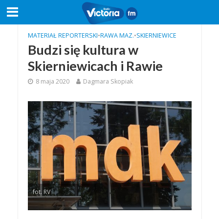
MATERIAŁ REPORTERSKI
•
RAWA MAZ.
•
SKIERNIEWICE
Budzi się kultura w
Skierniewicach i Rawie
8 maja 2020
Dagmara Skopiak
fot. RV