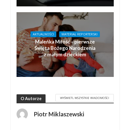
AKTUALNOŚCI
MATERIAŁ REPORTERSKI
Maleńka Miłość – pierwsze
Święta Bożego Narodzenia
z małym dzieckiem
WYŚWIETL WSZYSTKIE WIADOMOŚCI
O Autorze
Piotr Miklaszewski