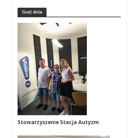
Gość dnia
Stowarzyszenie Stacja Autyzm