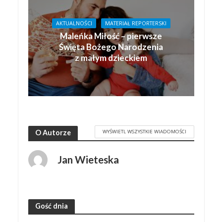
AKTUALNOŚCI
MATERIAŁ REPORTERSKI
Maleńka Miłość – pierwsze
Święta Bożego Narodzenia
z małym dzieckiem
WYŚWIETL WSZYSTKIE WIADOMOŚCI
O Autorze
Jan Wieteska
Gość dnia