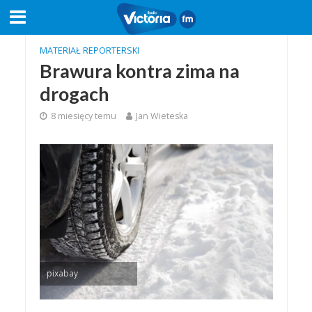
MATERIAŁ REPORTERSKI
Brawura kontra zima na
drogach
8 miesięcy temu
Jan Wieteska
pixabay