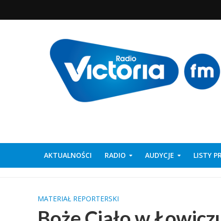
AKTUALNOŚCI
RADIO
AUDYCJE
LISTY 
MATERIAŁ REPORTERSKI
Boże Ciało w Łowicz