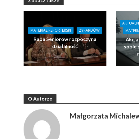
Zobacz także
AKTUALN
MATERIAŁ REPORTERSKI
ŻYRARDÓW
MATERI
Rada Seniorów rozpoczyna
Akcja
działalność
sobie 
O Autorze
Małgorzata Michale