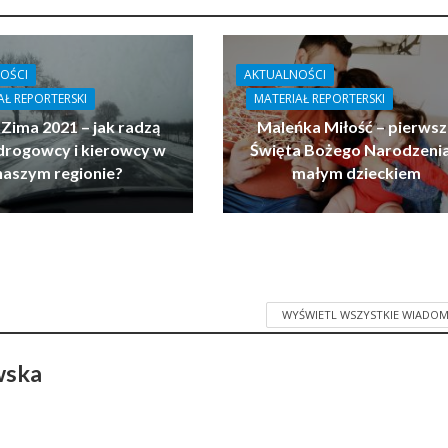
OŚCI
AKTUALNOŚCI
AŁ REPORTERSKI
MATERIAŁ REPORTERSKI
 Zima 2021 – jak radzą
Maleńka Miłość – pierwsz
drogowcy i kierowcy w
Święta Bożego Narodzenia
naszym regionie?
małym dzieckiem
WYŚWIETL WSZYSTKIE WIADOM
wska