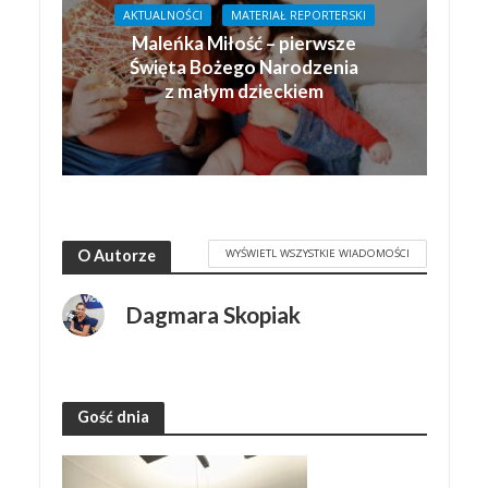
AKTUALNOŚCI
MATERIAŁ REPORTERSKI
Maleńka Miłość – pierwsze
Święta Bożego Narodzenia
z małym dzieckiem
WYŚWIETL WSZYSTKIE WIADOMOŚCI
O Autorze
Dagmara Skopiak
Gość dnia