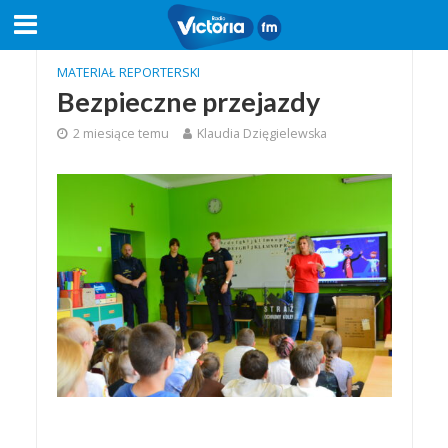
MATERIAŁ REPORTERSKI
Bezpieczne przejazdy
2 miesiące temu
Klaudia Dzięgielewska