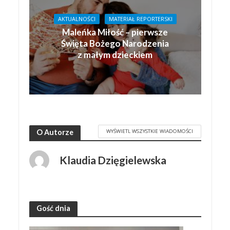
AKTUALNOŚCI
MATERIAŁ REPORTERSKI
Maleńka Miłość – pierwsze
Święta Bożego Narodzenia
z małym dzieckiem
WYŚWIETL WSZYSTKIE WIADOMOŚCI
O Autorze
Klaudia Dzięgielewska
Gość dnia