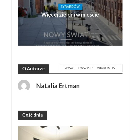
ŻYRARDÓW
Więcej zieleni w mieście
WYŚWIETL WSZYSTKIE WIADOMOŚCI
O Autorze
Natalia Ertman
Gość dnia