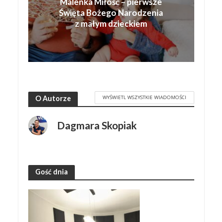
Maleńka Miłość – pierwsze
Święta Bożego Narodzenia
z małym dzieckiem
WYŚWIETL WSZYSTKIE WIADOMOŚCI
O Autorze
Dagmara Skopiak
Gość dnia