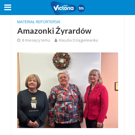
MATERIAŁ REPORTERSKI
Amazonki Żyrardów
8 miesięcy temu
Klaudia Dzięgielewska