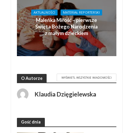
AKTUALNOŚCI
MATERIAŁ REPORTERSKI
Maleńka Miłość – pierwsze
Święta Bożego Narodzenia
z małym dzieckiem
WYŚWIETL WSZYSTKIE WIADOMOŚCI
O Autorze
Klaudia Dzięgielewska
Gość dnia