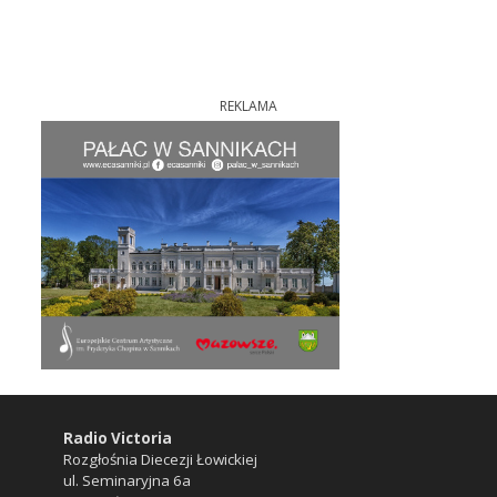
REKLAMA
Radio Victoria
Rozgłośnia Diecezji Łowickiej
ul. Seminaryjna 6a