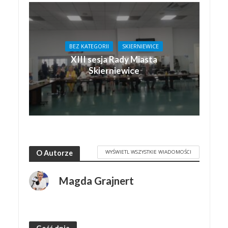
BEZ KATEGORII
SKIERNIEWICE
XIII sesja Rady Miasta
Skierniewice
WYŚWIETL WSZYSTKIE WIADOMOŚCI
O Autorze
Magda Grajnert