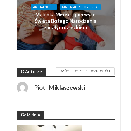
AKTUALNOŚCI
MATERIAŁ REPORTERSKI
Maleńka Miłość – pierwsze
Święta Bożego Narodzenia
z małym dzieckiem
WYŚWIETL WSZYSTKIE WIADOMOŚCI
O Autorze
Piotr Miklaszewski
Gość dnia