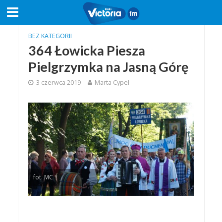
BEZ KATEGORII
364 Łowicka Piesza
Pielgrzymka na Jasną Górę
3 czerwca 2019
Marta Cypel
fot. MC