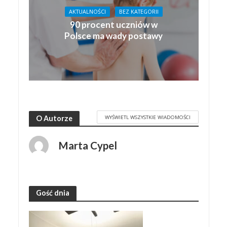
AKTUALNOŚCI
BEZ KATEGORII
90 procent uczniów w
Polsce ma wady postawy
WYŚWIETL WSZYSTKIE WIADOMOŚCI
O Autorze
Marta Cypel
Gość dnia