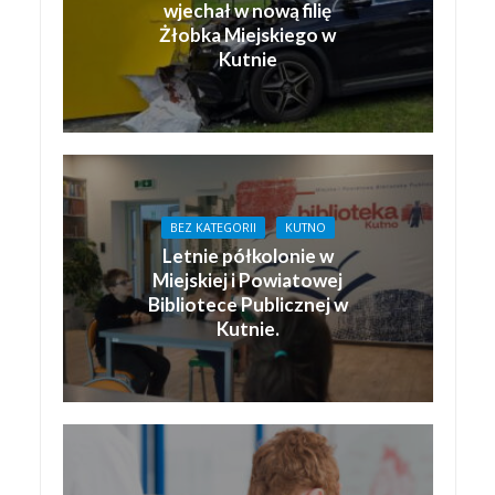
wjechał w nową filię
Żłobka Miejskiego w
Kutnie
BEZ KATEGORII
KUTNO
Letnie półkolonie w
Miejskiej i Powiatowej
Bibliotece Publicznej w
Kutnie.