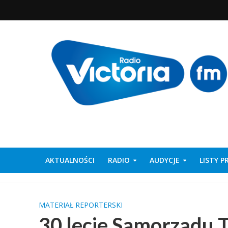
AKTUALNOŚCI
RADIO
AUDYCJE
LISTY 
MATERIAŁ REPORTERSKI
30 lecie Samorządu 