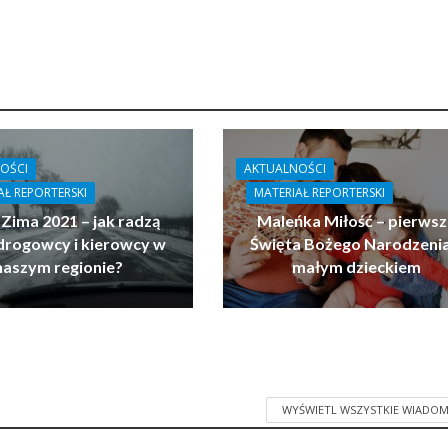
OŚCI
AKTUALNOŚCI
AŁ REPORTERSKI
MATERIAŁ REPORTERSKI
 Zima 2021 – jak radzą
Maleńka Miłość – pierwsz
drogowcy i kierowcy w
Święta Bożego Narodzenia
naszym regionie?
małym dzieckiem
WYŚWIETL WSZYSTKIE WIADOM