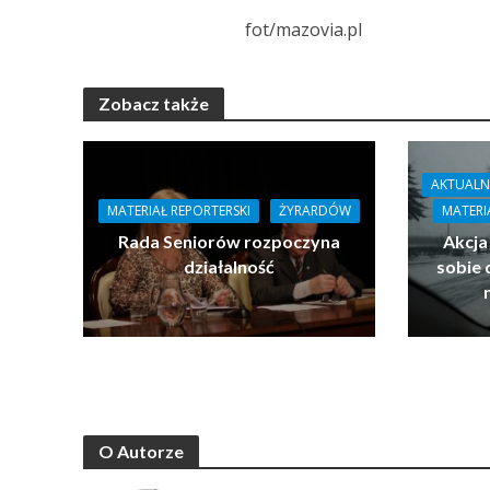
fot/mazovia.pl
Zobacz także
AKTUALN
MATERIAŁ REPORTERSKI
ŻYRARDÓW
MATERI
Rada Seniorów rozpoczyna
Akcja
działalność
sobie 
O Autorze