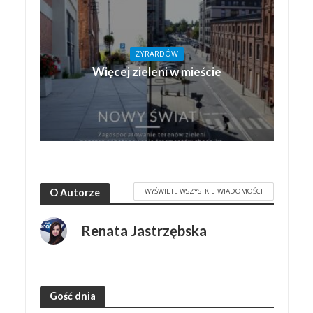
ŻYRARDÓW
Więcej zieleni w mieście
WYŚWIETL WSZYSTKIE WIADOMOŚCI
O Autorze
Renata Jastrzębska
Gość dnia