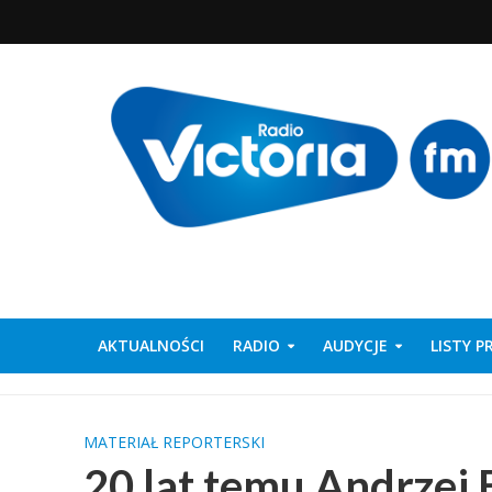
AKTUALNOŚCI
RADIO
AUDYCJE
LISTY 
MATERIAŁ REPORTERSKI
20 lat temu Andrzej