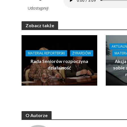
Udostępnij!
Zobacz także
AKTUALN
MATERIAŁ REPORTERSKI
ŻYRARDÓW
MATERI
Rada Seniorów rozpoczyna
Akcja
działalność
sobie 
O Autorze