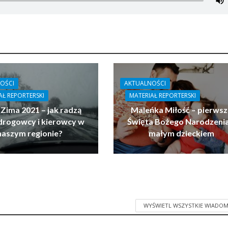
OŚCI
AKTUALNOŚCI
AŁ REPORTERSKI
MATERIAŁ REPORTERSKI
 Zima 2021 – jak radzą
Maleńka Miłość – pierwsz
drogowcy i kierowcy w
Święta Bożego Narodzenia
naszym regionie?
małym dzieckiem
WYŚWIETL WSZYSTKIE WIADOM